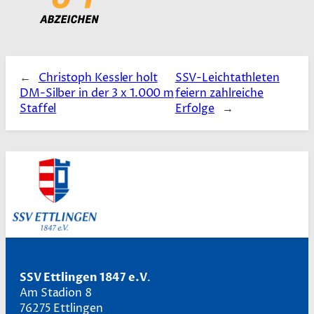
←
Christoph Kessler holt
SSV-Leichtathleten
DM-Silber in der 3 x 1.000 m
feiern zahlreiche
Staffel
Erfolge
→
SSV Ettlingen 1847 e.V
.
Am Stadion 8
76275 Ettlingen